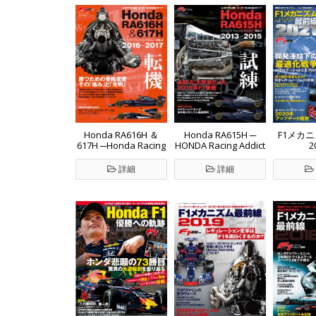
Honda RA616H ＆
Honda RA615H ─
F1メカ
617H ─Honda Racing
HONDA Racing Addict
2
Addict Vol.2 2016-
Vol.1 2013-2015 ─
2017─
詳細
詳細