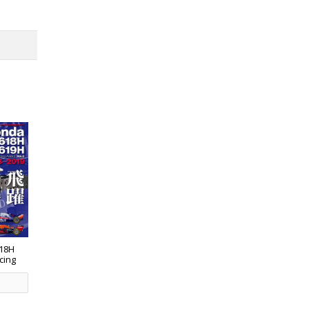
18H
cing
2018-