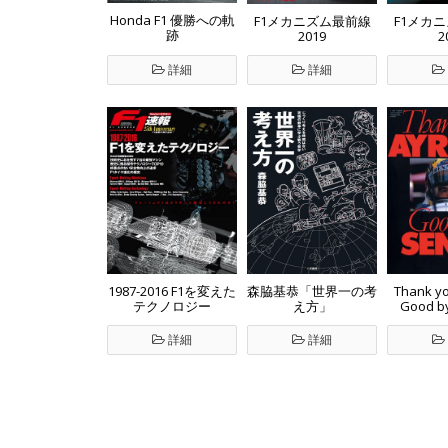
Honda F1 優勝への軌
F1メカニズム最前線
F1メカ
跡
2019
2
詳細
詳細
Thank y
1987-2016 F1を変えた
森脇基恭「世界一の考
Good b
テクノロジー
え方」
詳細
詳細