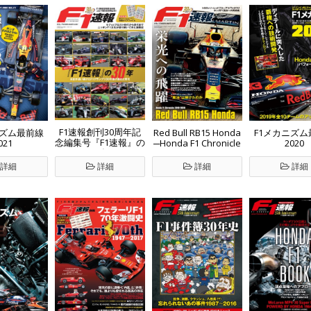
F1速報創刊30周年記
ニズム最前線
Red Bull RB15 Honda
F1メカニズム
念編集号『F1速報』の
021
─Honda F1 Chronicle
2020
30年
2018-2020─
詳細
詳細
詳細
詳細