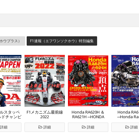
クホウプラス）
F1速報（エフワンソクホウ）特別編集
ェルスタッペ
F1メカニズム最前線
Honda RA620H ＆
Honda RA6
ルドチャンピ
2022
RA621H ─HONDA
─Honda Ra
得記念号
Racing Addict Vol.4
Addict Vol.3 
2020-2021─
2019─
詳細
詳細
詳細
詳細