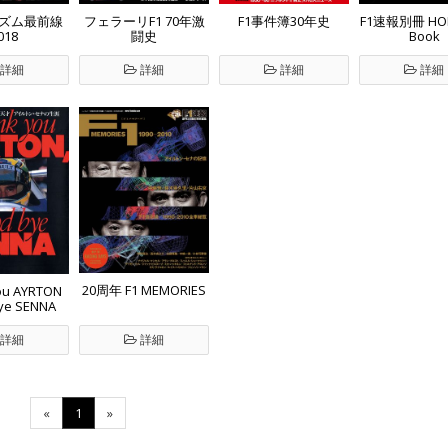
ニズム最前線
フェラーリF1 70年激
F1事件簿30年史
F1速報別冊 HON
018
闘史
Book
詳細
詳細
詳細
詳細
20周年 F1 MEMORIES
ou AYRTON
ye SENNA
詳細
詳細
«
1
»