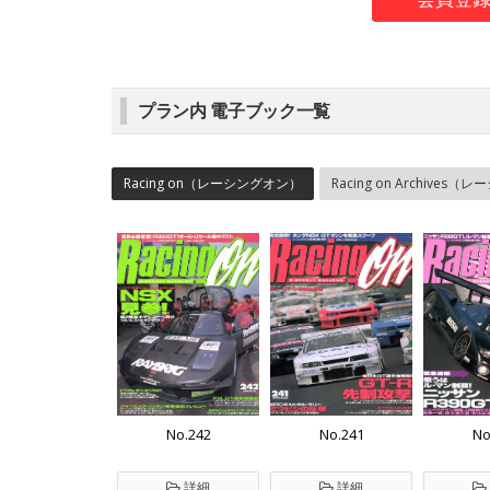
プラン内 電子ブック一覧
Racing on（レーシングオン）
Racing on Archiv
No.242
No.241
No
詳細
詳細