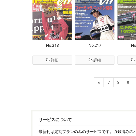
No.218
No.217
No
詳細
詳細
«
7
8
9
サービスについて
最新刊は定期プランのみのサービスです。収録済みの