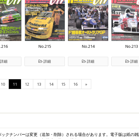
.216
No.215
No.214
No.213
詳細
詳細
詳細
詳細
10
11
12
13
14
15
16
»
バックナンバーは変更（追加・削除）される場合があります。電子版は紙の雑