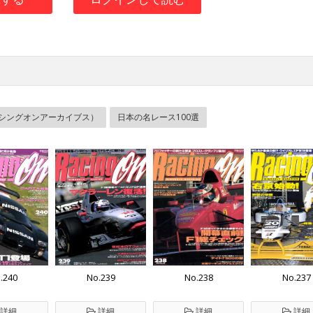
es（レーシングオンアーカイブス）
日本の名レース100選
.240
No.239
No.238
No.237
詳細
詳細
詳細
詳細