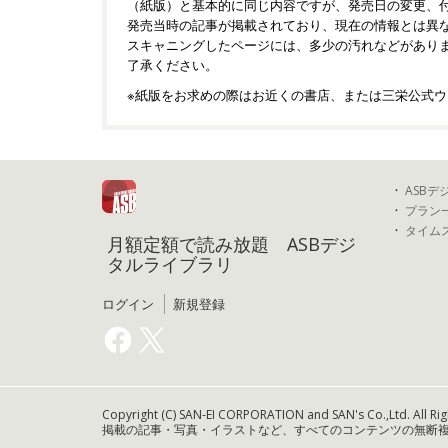
（紙版）と基本的に同じ内容ですが、発売日の変更、
発売当時の記事が掲載されており、現在の情報とは異
スキャニングしたページには、多少の汚れなどがあり
了承ください。
※紙版をお求めの際はお近くの書店、または三栄公式ウ
ASB
プラン
タイム
月額定額で読み放題 ASBデジ
タルライブラリ
ログイン
新規登録
Copyright (C) SAN-EI CORPORATION and SAN's Co.,Ltd. All Rig
掲載の記事・写真・イラストなど、すべてのコンテンツの無断