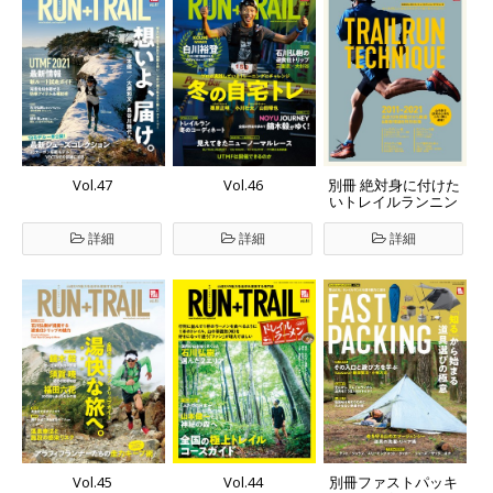
Vol.47
Vol.46
別冊 絶対身に付けた
いトレイルランニン
グテクニック
詳細
詳細
詳細
Vol.45
Vol.44
別冊ファストパッキ