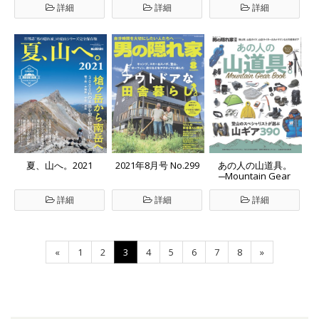
詳細
詳細
詳細
夏、山へ。2021
2021年8月号 No.299
あの人の山道具。
─Mountain Gear
Book─
詳細
詳細
詳細
«
1
2
3
4
5
6
7
8
»