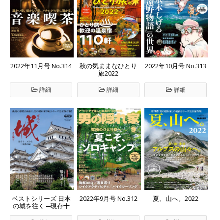
2022年11月号 No.314
秋の気ままなひとり
2022年10月号 No.313
旅2022
詳細
詳細
詳細
ベストシリーズ 日本
2022年9月号 No.312
夏、山へ。2022
の城を往く ─現存十
二天守と三英傑の城─