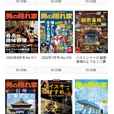
詳細
詳細
詳細
2022年8月号 No.311
2022年7月号 No.310
ベストシリーズ 秘密
基地のようなミニ書
斎＆小屋＆趣味部屋
詳細
詳細
詳細