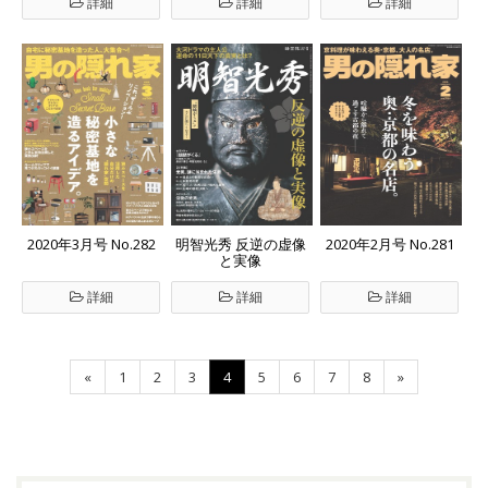
詳細
詳細
詳細
2020年3月号 No.282
明智光秀 反逆の虚像
2020年2月号 No.281
と実像
詳細
詳細
詳細
«
1
2
3
4
5
6
7
8
»