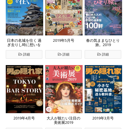
日本の名城を往く 過
2019年5月号
春の気ままなひとり
ぎ去りし時に想いを
旅。2019
馳せて──。
詳細
詳細
詳細
2019年4月号
大人が観たい注目の
2019年3月号
美術展2019